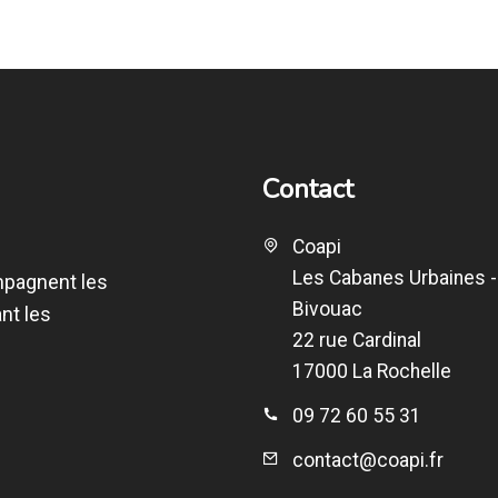
Contact
Coapi
Les Cabanes Urbaines -
mpagnent les
Bivouac
nt les
22 rue Cardinal
17000 La Rochelle
09 72 60 55 31
contact@coapi.fr