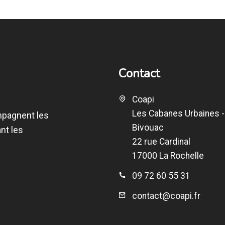
Contact
Coapi
Les Cabanes Urbaines -
mpagnent les
Bivouac
nt les
22 rue Cardinal
17000 La Rochelle
09 72 60 55 31
contact@coapi.fr